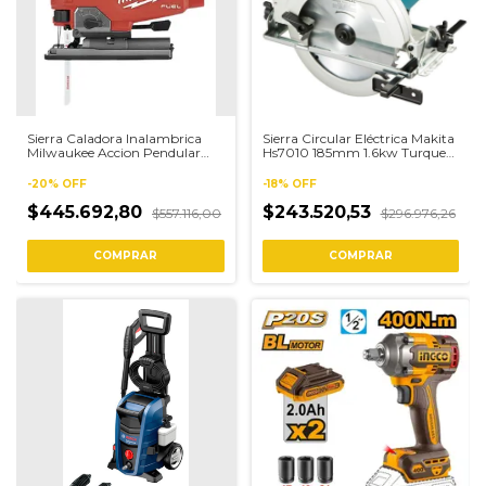
Sierra Caladora Inalambrica
Sierra Circular Eléctrica Makita
Milwaukee Accion Pendular
Hs7010 185mm 1.6kw Turquesa
18v
220v
-
20
%
OFF
-
18
%
OFF
$445.692,80
$243.520,53
$557.116,00
$296.976,26