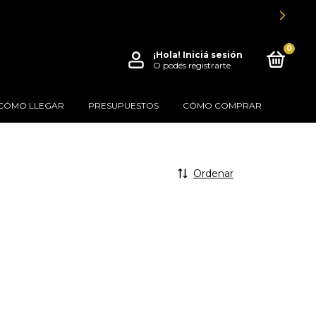
0
¡Hola!
Iniciá sesión
O podés registrarte
CÓMO LLEGAR
PRESUPUESTOS
CÓMO COMPRAR
Ordenar