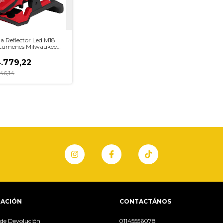
a Reflector Led M18
Lumenes Milwaukee
20
.779,22
46,14
ACIÓN
CONTACTÁNOS
a de Devolución
01145556078