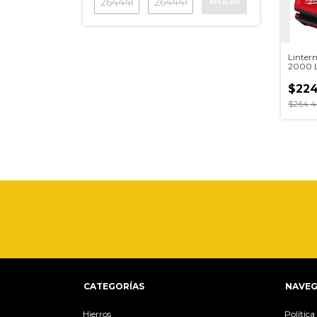
APLICAR
Lintern
2000 
2358-
$224
$264.4
CATEGORÍAS
NAVEG
Hierros
Polític