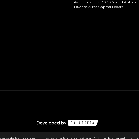
Av Triunvirato 3015 Ciudad Autono
Buenos Aires Capital Federal
efensa de las y los consumidores. Para reclamos
ingresá acá.
/
Botón de arrepentimiento