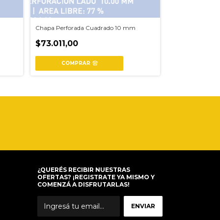
Chapa Perforada Cuadrado 10 mm
Chapa Perforada
$73.011,00
$73.011,00
COMPRAR
COMPR
¿QUERÉS RECIBIR NUESTRAS
OFERTAS? ¡REGISTRATE YA MISMO Y
COMENZÁ A DISFRUTARLAS!