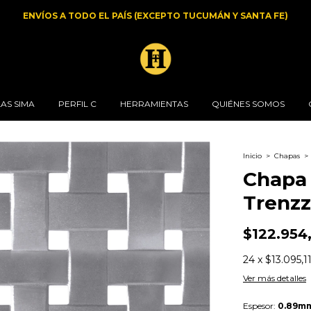
ENVÍOS A TODO EL PAÍS (EXCEPTO TUCUMÁN Y SANTA FE)
AS SIMA
PERFIL C
HERRAMIENTAS
QUIÉNES SOMOS
Inicio
>
Chapas
>
Chapa 
Trenz
$122.954
24
x
$13.095,1
Ver más detalles
Espesor:
0.89m