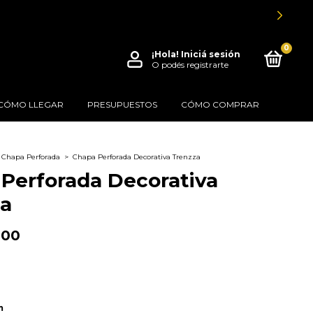
0
¡Hola!
Iniciá sesión
O podés registrarte
CÓMO LLEGAR
PRESUPUESTOS
CÓMO COMPRAR
Chapa Perforada
>
Chapa Perforada Decorativa Trenzza
Perforada Decorativa
za
,00
1
m