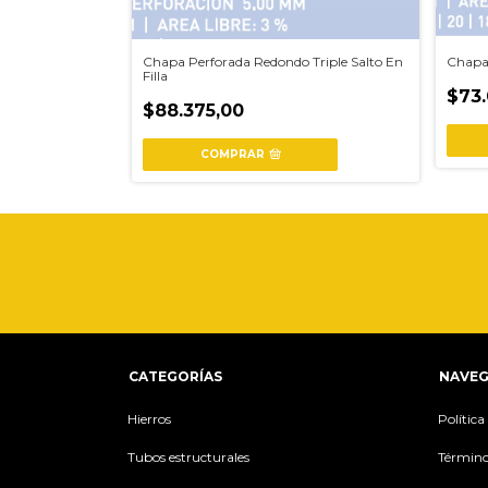
do 10 mm
Chapa Perforada Redondo Triple Salto En
Chapa
Filla
$73.
$88.375,00
COMPRAR
CATEGORÍAS
NAVEG
Hierros
Polític
Tubos estructurales
Término