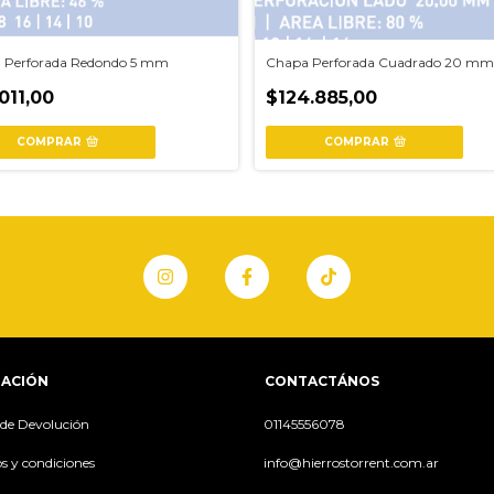
 Perforada Redondo 5 mm
Chapa Perforada Cuadrado 20 mm
011,00
$124.885,00
COMPRAR
COMPRAR
ACIÓN
CONTACTÁNOS
a de Devolución
01145556078
s y condiciones
info@hierrostorrent.com.ar