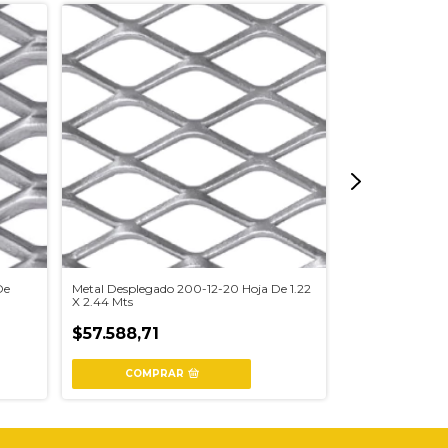
De
Metal Desplegado 200-12-20 Hoja De 1.22
Escalon Metal D
X 2.44 Mts
Mts Md 250-30-
$57.588,71
$48.285,00
COMPRAR
COMPR