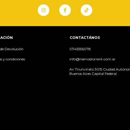
ACIÓN
CONTACTÁNOS
a de Devolución
01145556078
s y condiciones
info@hierrostorrent.com.ar
Av Triunvirato 3015 Ciudad Autono
Buenos Aires Capital Federal