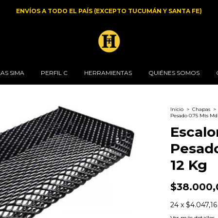
 EN AV TRIUNVIRATO 3015 (CABA) DE 8 A 12 / 14 A 18HS. SÁBADOS 
AS SIMA
PERFIL C
HERRAMIENTAS
QUIÉNES SOMOS
Inicio
>
Chapas
>
Pesado 0.75 Mts Md
Escalo
Pesado
12 Kg
$38.000,
24
x
$4.047,16
Ver más detalles