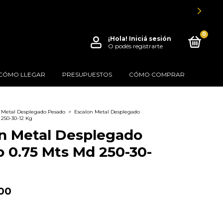
DE 8 A 12HS.
0
¡Hola!
Iniciá sesión
O podés registrarte
CÓMO LLEGAR
PRESUPUESTOS
CÓMO COMPRAR
Metal Desplegado Pesado
>
Escalon Metal Desplegado
 250-30-12 Kg
n Metal Desplegado
 0.75 Mts Md 250-30-
00