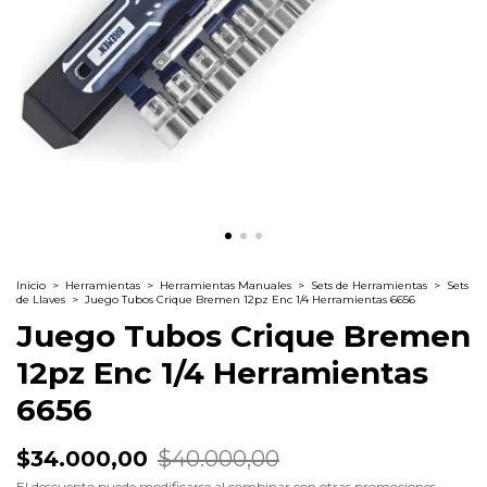
Inicio
>
Herramientas
>
Herramientas Manuales
>
Sets de Herramientas
>
Sets
de Llaves
>
Juego Tubos Crique Bremen 12pz Enc 1/4 Herramientas 6656
Juego Tubos Crique Bremen
12pz Enc 1/4 Herramientas
6656
$34.000,00
$40.000,00
El descuento puede modificarse al combinar con otras promociones.