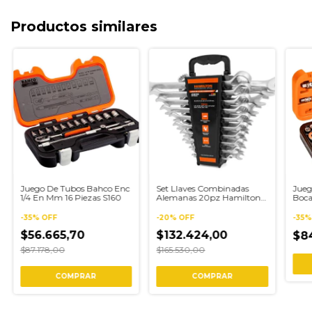
Productos similares
Juego De Tubos Bahco Enc
Set Llaves Combinadas
Jueg
1/4 En Mm 16 Piezas S160
Alemanas 20pz Hamilton
Boca
Jcm20g
33 P
-
35
%
OFF
-
20
%
OFF
-
35
$56.665,70
$132.424,00
$8
$87.178,00
$165.530,00