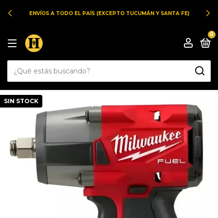
ENVÍOS A TODO EL PAÍS (EXCEPTO TUCUMÁN Y SANTA FE)
0
SIN STOCK