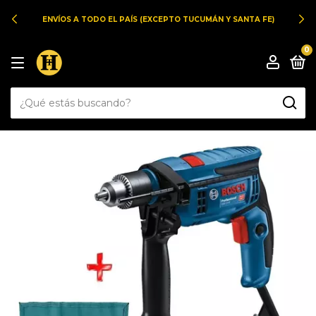
ENVÍOS A TODO EL PAÍS (EXCEPTO TUCUMÁN Y SANTA FE)
0