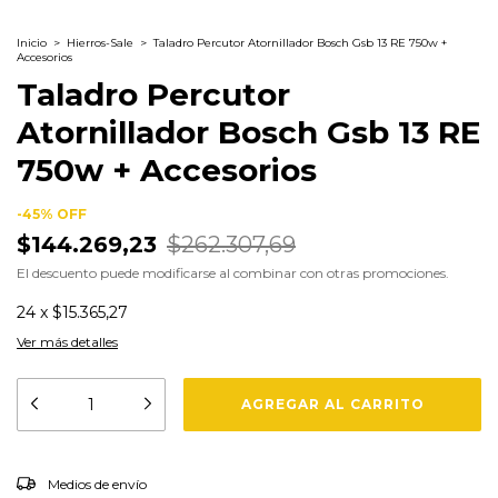
Inicio
>
Hierros-Sale
>
Taladro Percutor Atornillador Bosch Gsb 13 RE 750w +
Accesorios
Taladro Percutor
Atornillador Bosch Gsb 13 RE
750w + Accesorios
-
45
%
OFF
$144.269,23
$262.307,69
El descuento puede modificarse al combinar con otras promociones.
24
x
$15.365,27
Ver más detalles
CAMBIAR CP
Entregas para el CP:
Medios de envío